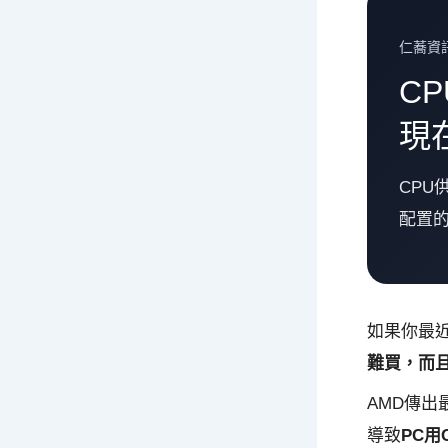
仁蕎資
CP
現
CP
配置
如果你最
難買，而
AMD傳出
導致
PC用