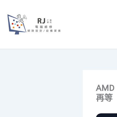
跳
至
主
要
內
容
AMD
再等