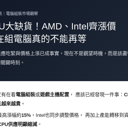
訊｜電腦組裝市場觀察
U大缺貨！AMD、Intel齊漲價
在組電腦真的不能再等
U供應吃緊與價格上漲已成事實，現在不是觀望時機，而是該盡
的關鍵時刻。
近有在看
電腦組裝
或
遊戲主機配置
， 應該已經發現一件事：
且越來越貴
。
最高漲幅約
15%
，Intel也同步調整價格， 再加上產能轉移到
CPU供應明顯縮減
。