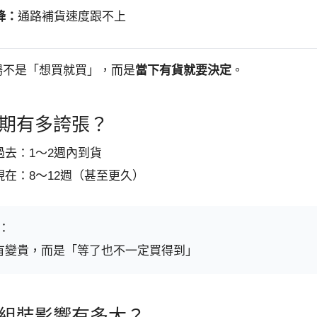
降：
通路補貨速度跟不上
場不是「想買就買」，而是
當下有貨就要決定
。
期有多誇張？
過去：1～2週內到貨
現在：8～12週（甚至更久）
：
有變貴，而是「等了也不一定買得到」
組裝影響有多大？