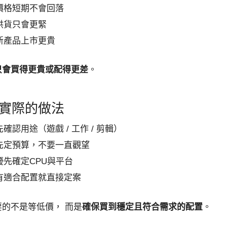
價格短期不會回落
供貨只會更緊
新產品上市更貴
只會買得更貴或配得更差
。
實際的做法
先確認用途（遊戲 / 工作 / 剪輯）
先定預算，不要一直觀望
優先確定CPU與平台
有適合配置就直接定案
的不是等低價， 而是
確保買到穩定且符合需求的配置
。