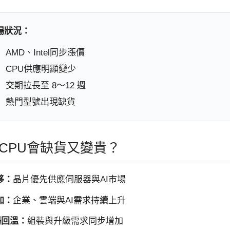
場狀況：
AMD、Intel同步漲價
CPU供應明顯變少
交期拉長至 8～12 週
熱門型號出現缺貨
CPU會缺貨又變貴？
移：
晶片優先供應伺服器與AI市場
加：
企業、雲端與AI需求持續上升
場回溫：
組裝與升級需求同步增加