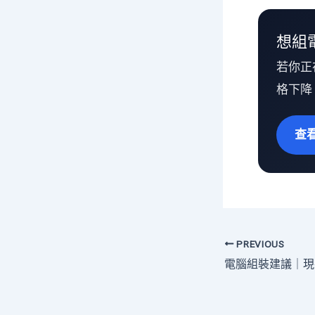
想組
若你正
格下降
查
PREVIOUS