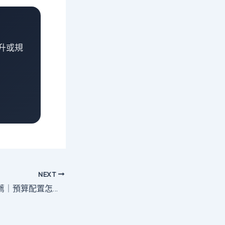
升或規
NEXT
客製化電腦組裝推薦｜預算配置怎麼抓？新手也能快速配出適合主機