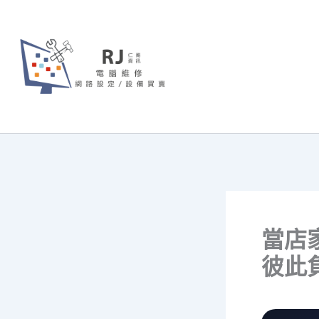
跳
至
主
要
內
容
當店
彼此