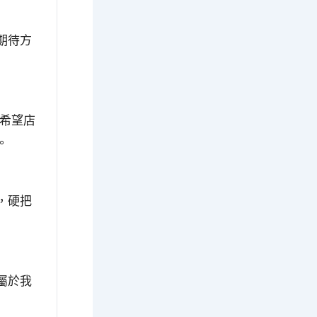
期待方
又希望店
。
，硬把
屬於我