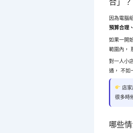
合」？
因為電腦
預算合理
如果一開
範圍內，
對一人小
通， 不
店家
很多時
哪些情