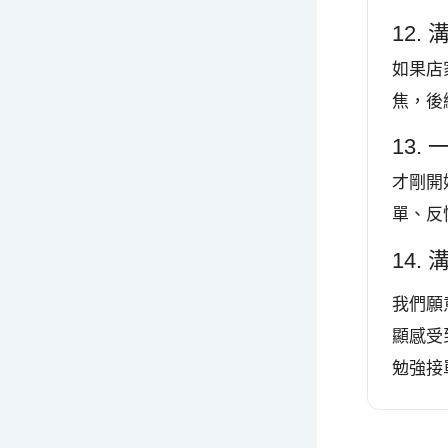
12
如果店
焦，後
13
才剛開
單、反
14.
我們願
顯感受
勉強接