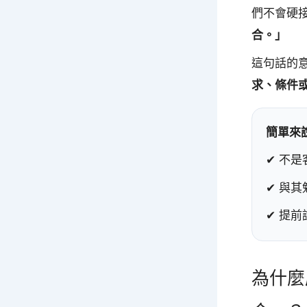
們不會硬
合。」
這句話的
求、條件
簡單來
✔ 不
✔ 與
✔ 提
為什麼