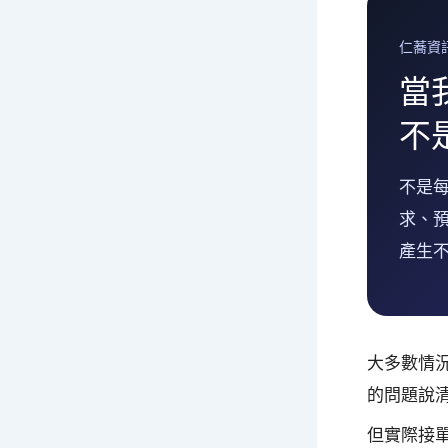
仁蕎資
當
不
不是
求、
產生
大多數情
的問題說
但實際接