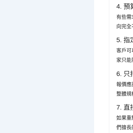
4.
有些需
向完全
5.
客戶可
家只能
6.
報價應
整體規
7.
如果重
們擅長