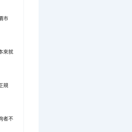
價市
本來就
正規
詢者不