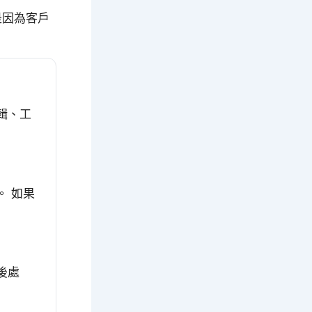
是因為客戶
輯、工
。 如果
後處