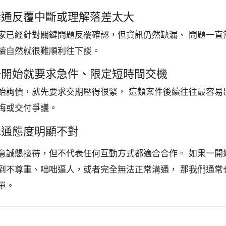
. 溝通反覆中斷或理解落差太大
家已經針對關鍵問題反覆確認，但資訊仍然缺漏、 問題一直
續自然就很難順利往下談。
. 一開始就要求急件、限定短時間交機
始詢價，就先要求交期壓得很緊， 這類案件後續往往最容易
悔或交付爭議。
 溝通態度明顯不對
意誠懇接待，但不代表任何互動方式都適合合作。 如果一開
到不尊重、咄咄逼人，或者完全無法正常溝通， 那我們通常
單。