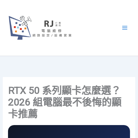
跳
至
主
要
內
容
RTX 50 系列顯卡怎麼選？
2026 組電腦最不後悔的顯
卡推薦