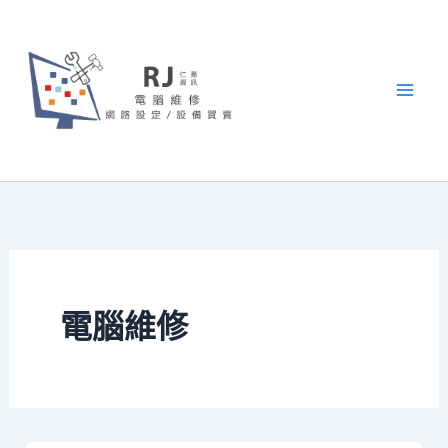
跳
至
主
要
內
容
電腦維修